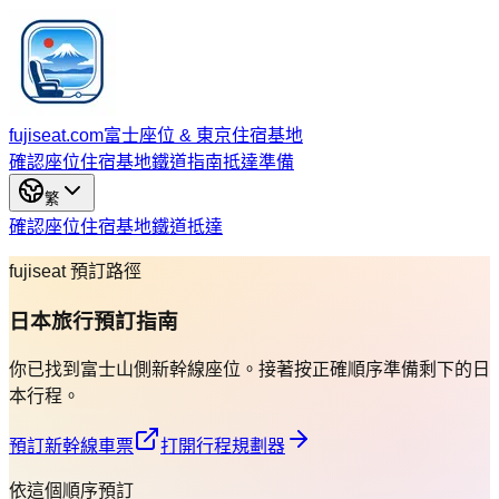
fujiseat.com
富士座位 & 東京住宿基地
確認座位
住宿基地
鐵道指南
抵達準備
繁
確認座位
住宿基地
鐵道
抵達
fujiseat 預訂路徑
日本旅行預訂指南
你已找到富士山側新幹線座位。接著按正確順序準備剩下的日
本行程。
預訂新幹線車票
打開行程規劃器
依這個順序預訂